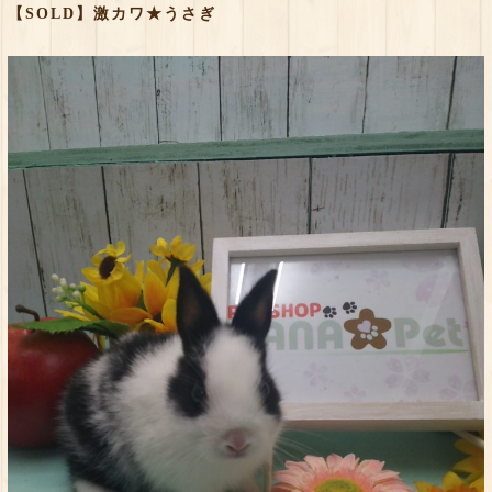
【SOLD】激カワ★うさぎ