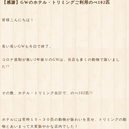
【感謝】GWのホテル・トリミングご利用のべ102匹
皆様こんにちは！
長い長いGWも今日で終了。
コロナ規制が無い2年振りのGWは、当店も多くの動物で賑いまし
た!!
その数、ホテル・トリミング合計で、のべ102匹!!
ホテルには常時１５～３０匹の動物が賑わいを見せ、トリミングの動
物とあいまって大変賑やかな店内でした！