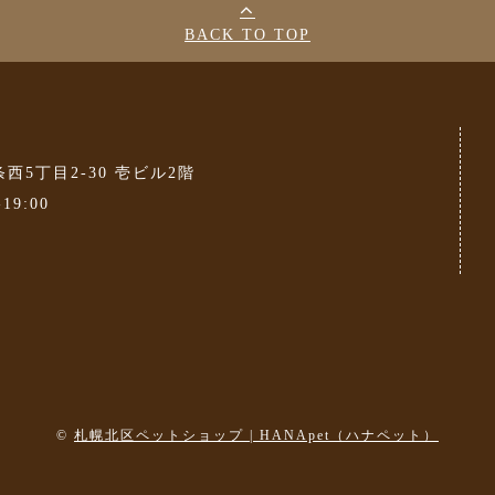
BACK TO TOP
条西5丁目2-30 壱ビル2階
-19:00
©
札幌北区ペットショップ | HANApet（ハナペット）