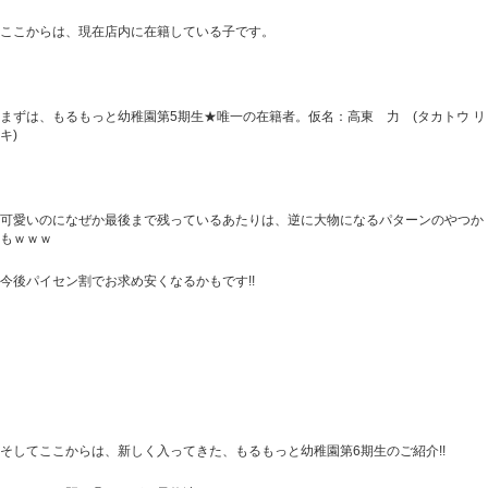
ここからは、現在店内に在籍している子です。
まずは、もるもっと幼稚園第5期生★唯一の在籍者。仮名：高東 力 (タカトウ リ
キ)
可愛いのになぜか最後まで残っているあたりは、逆に大物になるパターンのやつか
もｗｗｗ
今後パイセン割でお求め安くなるかもです!!
そしてここからは、新しく入ってきた、もるもっと幼稚園第6期生のご紹介!!