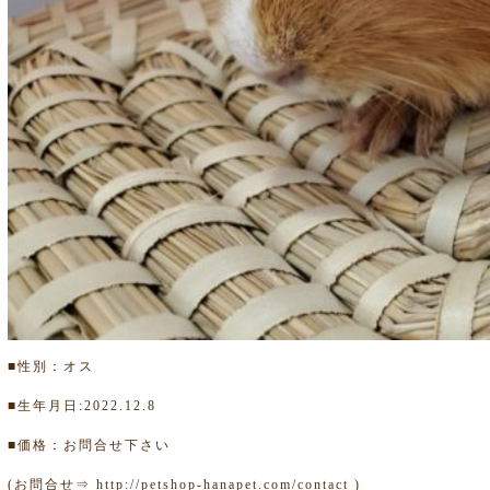
■性別：オス
■生年月日:2022.12.8
■価格：お問合せ下さい
(お問合せ⇒
http://petshop-hanapet.com/contact
)