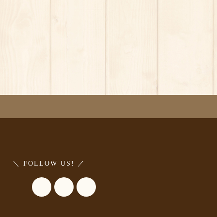
＼ FOLLOW US! ／