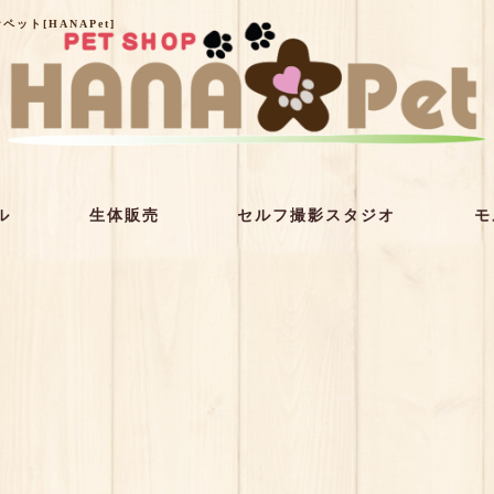
ト[HANAPet]
ル
生体販売
セルフ撮影スタジオ
モ