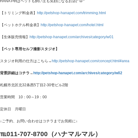
HANA Petはペットも飼い主も笑顔になるお店(*’ω’*
【トリミング料金表】
http://petshop-hanapet.com/trimming.html
【ペットホテル料金表】
http://petshop-hanapet.com/hotel.html
【生体販売情報】
http://petshop-hanapet.com/archives/category/w01
【ペット専用セルフ撮影スタジオ】
スタジオ利用の仕方はこちら→
http://petshop-hanapet.com/concept.html#area
背景詳細はコチラ→
http://petshop-hanapet.com/archives/category/w02
札幌市北区北32条西5丁目2-30壱ビル2階
営業時間 10：00～19：00
定休日 月曜日
↓ご予約、お問い合わせはコチラまでお気軽に↓
℡011-707-8700（ハナマルマル）