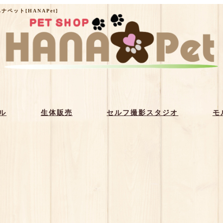
ペット[HANAPet]
ル
生体販売
セルフ撮影スタジオ
モ