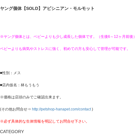
ヤング個体【SOLD】アビシニアン・モルモット
※ヤング個体とは、ベビーよりも少し成長した個体です。（生後6～12ヶ月前後）
ベビーよりも病気やストレスに強く、初めての方も安心して管理が可能です。
■性別：メス
■店内仮名：林もうもう
※価格は店頭のみでご確認出来ます。
(その他お問合せ⇒
http://petshop-hanapet.com/contact
)
※必ず具体的な生体情報を明記してお問合せ下さい。
CATEGORY