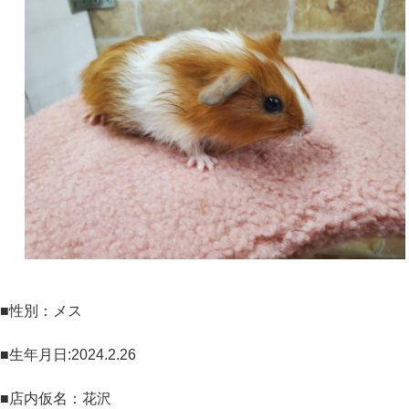
■性別：メス
■生年月日:2024.2.26
■店内仮名：花沢