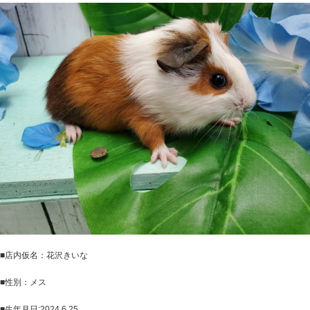
■店内仮名：花沢きいな
■性別：メス
■生年月日:2024.6.25