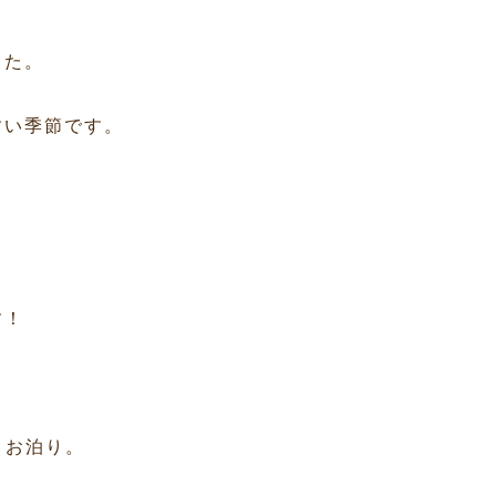
した。
すい季節です。
す！
とお泊り。