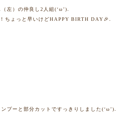
）の仲良し2人組(‘ω’).
ちょっと早いけどHAPPY BIRTH DAY🎉.
プーと部分カットですっきりしました(‘ω’).