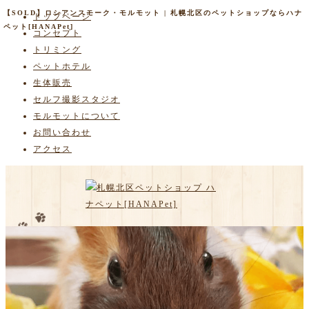
【SOLD】ロシアンスモーク・モルモット | 札幌北区のペットショップならハナ
トップページ
ペット[HANAPet]
コンセプト
トリミング
ペットホテル
生体販売
セルフ撮影スタジオ
モルモットについて
お問い合わせ
アクセス