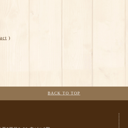
act
)
。
BACK TO TOP