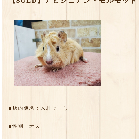
【SOLD】アビシニアン・モルモット
■店内仮名：木村せーじ
■性別：オス