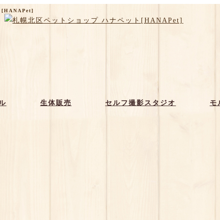
ANAPet]
ル
生体販売
セルフ撮影スタジオ
モ