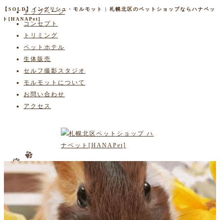
【SOLD】イングリシュ・モルモット | 札幌北区のペットショップならハナペッ
トップページ
ト[HANAPet]
コンセプト
トリミング
ペットホテル
生体販売
セルフ撮影スタジオ
モルモットについて
お問い合わせ
アクセス