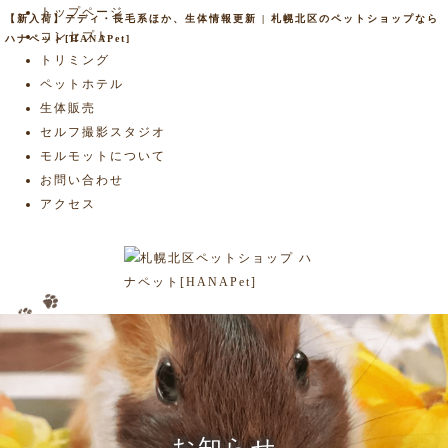
トップページ
【新入荷】テディ・長毛系ほか、生体情報更新 | 札幌北区のペットショップなら
コンセプト
ハナペット[HANAPet]
トリミング
ペットホテル
生体販売
セルフ撮影スタジオ
モルモットについて
お問い合わせ
アクセス