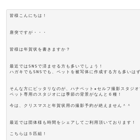
皆様こんにちは！

唐突ですが・・・

皆様は年賀状を書きますか？

最近ではSNSで済ませる方も多いでしょう！

ハガキでもSNSでも、ペットを被写体に作成する方も多いはず!
そんな方にピッタリなのが、ハナペット★セルフ撮影スタジオで
ペット専用のスタジオには季節の背景がなんと６種！

今は、クリスマスと年賀状用の撮影予約が絶えません＾＾

最近では団体様も時間をシェアしてご利用頂いております！

こちらは５匹組！
