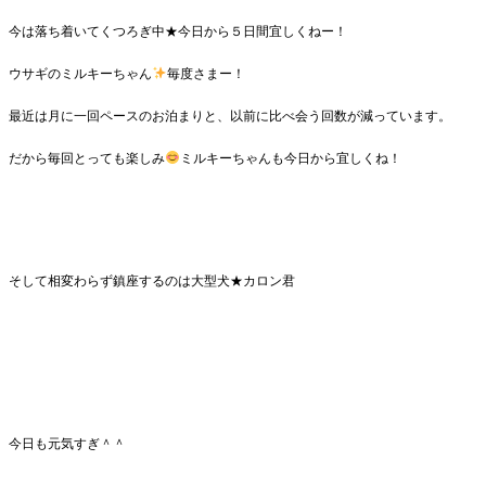
今は落ち着いてくつろぎ中★今日から５日間宜しくねー！
ウサギのミルキーちゃん
毎度さまー！
最近は月に一回ペースのお泊まりと、以前に比べ会う回数が減っています。
だから毎回とっても楽しみ
ミルキーちゃんも今日から宜しくね！
そして相変わらず鎮座するのは大型犬★カロン君
今日も元気すぎ＾＾