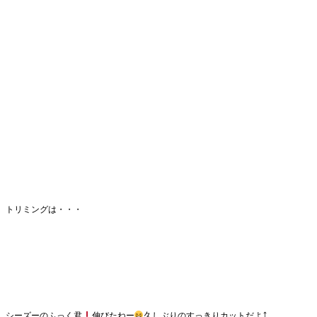
トリミングは・・・
シーズーのふっく君
伸びたねー
久しぶりのすっきりカットだよ⤴