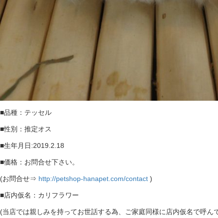
■品種：テッセル
■性別：推定オス
■生年月日:2019.2.18
■価格：お問合せ下さい。
(お問合せ⇒
http://petshop-hanapet.com/contact
)
■店内仮名：カリフラワー
(当店では親しみを持ってお世話する為、ご家庭同様に店内仮名で呼んで