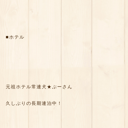
■ホテル
元祖ホテル常連犬★ぷーさん
久しぶりの長期連泊中！