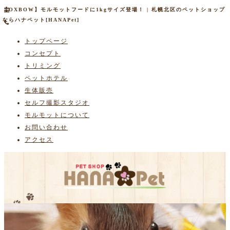
【OXBOW】モルモットフードに1kgサイズ登場！ | 札幌北区のペットショップ
ならハナペット[HANAPet]
トップページ
コンセプト
トリミング
ペットホテル
生体販売
セルフ撮影スタジオ
モルモットについて
お問い合わせ
アクセス