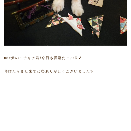
mix犬のイチキチ君❗今日も愛嬌たっぷり🎵
伸びたらまた来てね😊ありがとうございました✨