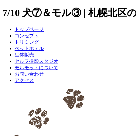
7/10 犬⑦＆モル③ | 札幌北
トップページ
コンセプト
トリミング
ペットホテル
生体販売
セルフ撮影スタジオ
モルモットについて
お問い合わせ
アクセス