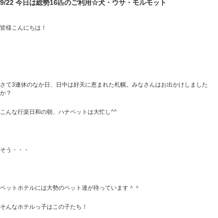
9/22 今日は総勢16匹のご利用☆犬・ウサ・モルモット
皆様こんにちは！
さて3連休のなか日、日中は好天に恵まれた札幌。みなさんはお出かけしました
か？
こんな行楽日和の朝、ハナペットは大忙し^^
そう・・・
ペットホテルには大勢のペット達が待っています＾＾
そんなホテルっ子はこの子たち！