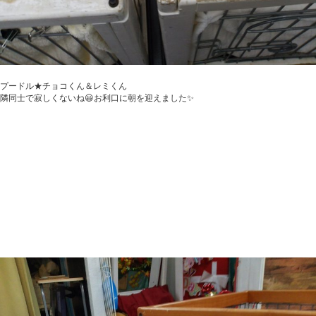
プードル★チョコくん＆レミくん
隣同士で寂しくないね😃お利口に朝を迎えました✨