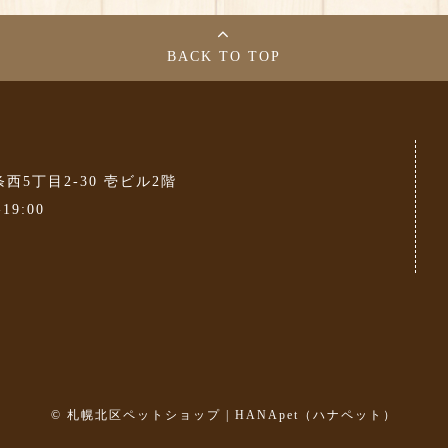
BACK TO TOP
条西5丁目2-30 壱ビル2階
-19:00
©
札幌北区ペットショップ | HANApet（ハナペット）