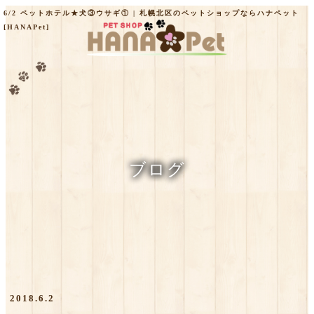
6/2 ペットホテル★犬③ウサギ① | 札幌北区のペットショップならハナペット
[HANAPet]
ブログ
2018.6.2