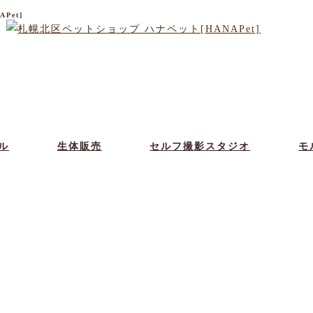
Pet]
ル
生体販売
セルフ撮影スタジオ
モ