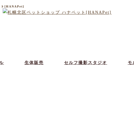
HANAPet]
ル
生体販売
セルフ撮影スタジオ
モ