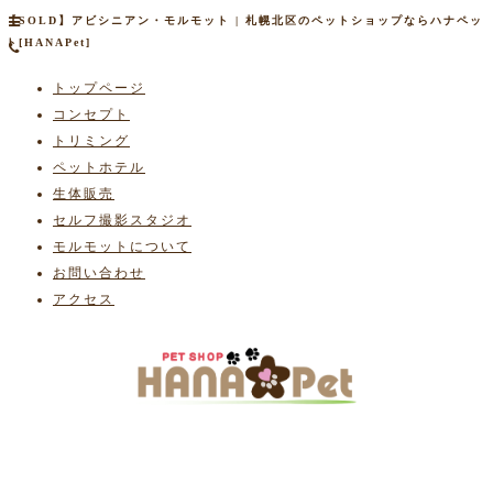
【SOLD】アビシニアン・モルモット | 札幌北区のペットショップならハナペッ
ト[HANAPet]
トップページ
コンセプト
トリミング
ペットホテル
生体販売
セルフ撮影スタジオ
モルモットについて
お問い合わせ
アクセス