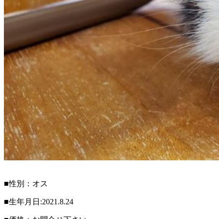
■性別：オス
■生年月日:2021.8.24