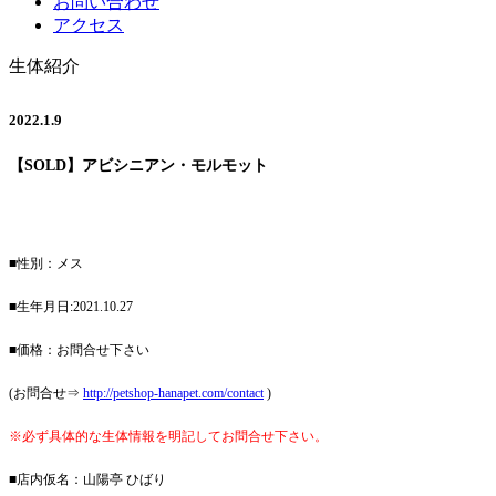
お問い合わせ
アクセス
生体紹介
2022.1.9
【SOLD】アビシニアン・モルモット
■性別：メス
■生年月日:2021.10.27
■価格：お問合せ下さい
(お問合せ⇒
http://petshop-hanapet.com/contact
)
※必ず具体的な生体情報を明記してお問合せ下さい。
■店内仮名：山陽亭 ひばり