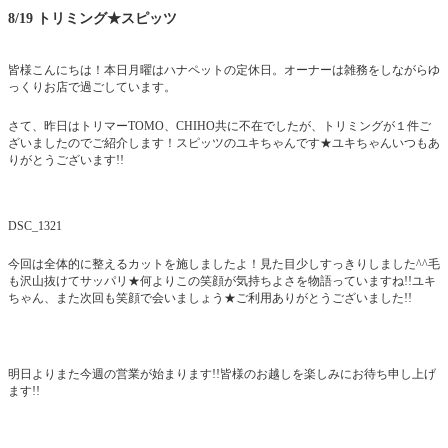
8/19 トリミング★スピッツ
皆様こんにちは！本日月曜はハナペットの定休日。オーナーは雑務をしながらゆ
っくりお店で過ごしています。
さて、昨日はトリマーTOMO、CHIHO共に不在でしたが、トリミングが１件ご
ざいましたのでご紹介します！スピッツのユキちゃんです★ユキちゃんいつもあ
りがとうございます!!
DSC_1321
今回は全体的に整えるカットを施しましたよ！見た目少しすっきりしました^^毛
も沢山抜けてサッパリ★何よりこの笑顔が気持ちよさを物語っていますね!!ユキ
ちゃん、また次回も笑顔で会いましょう★ご利用ありがとうございました!!
明日よりまた今週の営業が始まります!!皆様のお越しを楽しみにお待ち申し上げ
ます!!