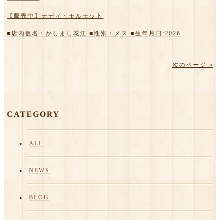
【販売中】テディ・モルモット
■店内仮名：かしまし花江 ■性別：メス ■生年月日:2026
次のページ »
CATEGORY
ALL
NEWS
BLOG