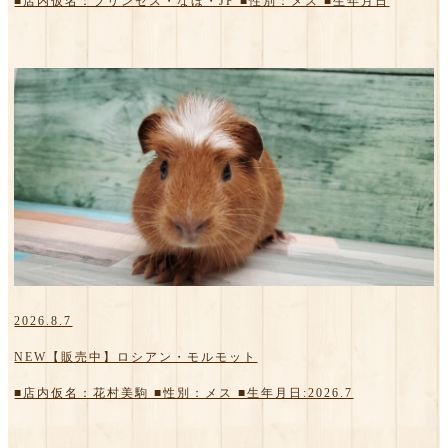
■店内仮名：プリンセス・なほ・JP ■性別：メス ■生年月日
2026.8.7
NEW【販売中】ロシアン・モルモット
■店内仮名：花村美駒 ■性別：メス ■生年月日:2026.7